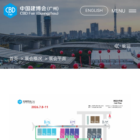
MENU
ENGLISH
首页
展会概况
展会介绍
展商
返回
展会平面
参展申请
观众
三大场域
首页
>
展会概况
>
展会平面
资质认证施工单位
六大渠道
观众登记
媒体
合作酒店
主题活动
观众服务
展馆餐饮
联系我们
展会资讯
下载中心
参展名录
合作媒体
交通指引
中国建博会
合作酒店
展馆餐饮
中国建博会（广州）
广交会
中国建博会（上海）