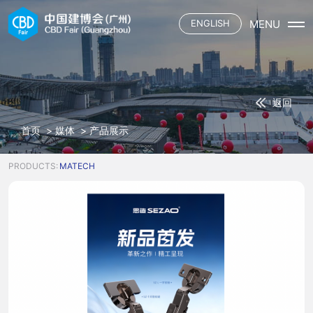
MENU
ENGLISH
首页
展会概况
展会介绍
展商
返回
展会平面
参展申请
观众
三大场域
首页
>
媒体
>
产品展示
资质认证施工单位
六大渠道
观众登记
媒体
合作酒店
主题活动
观众服务
PRODUCTS:
MATECH
展馆餐饮
联系我们
展会资讯
下载中心
参展名录
合作媒体
交通指引
中国建博会
合作酒店
展馆餐饮
中国建博会（广州）
广交会
中国建博会（上海）