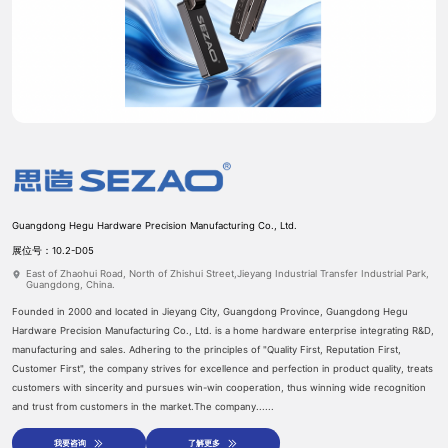
预约登记
参展申请
Guangdong Hegu Hardware Precision Manufacturing Co., Ltd.
展位号：10.2-D05
East of Zhaohui Road, North of Zhishui Street,Jieyang Industrial Transfer Industrial Park,
Guangdong, China.
Founded in 2000 and located in Jieyang City, Guangdong Province, Guangdong Hegu
Hardware Precision Manufacturing Co., Ltd. is a home hardware enterprise integrating R&D,
manufacturing and sales. Adhering to the principles of "Quality First, Reputation First,
Customer First", the company strives for excellence and perfection in product quality, treats
customers with sincerity and pursues win-win cooperation, thus winning wide recognition
and trust from customers in the market.The company......
我要咨询
了解更多