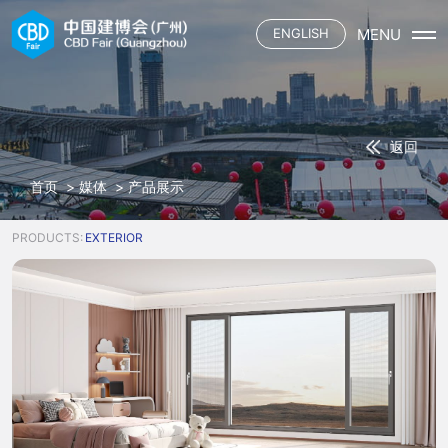
MENU
ENGLISH
首页
展会概况
展会介绍
展商
返回
展会平面
参展申请
观众
三大场域
首页
>
媒体
>
产品展示
资质认证施工单位
六大渠道
观众登记
媒体
合作酒店
主题活动
观众服务
PRODUCTS:
EXTERIOR
展馆餐饮
联系我们
展会资讯
下载中心
参展名录
合作媒体
交通指引
中国建博会
合作酒店
展馆餐饮
中国建博会（广州）
广交会
中国建博会（上海）