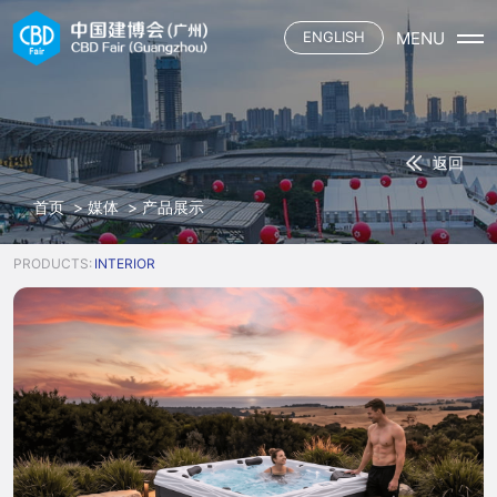
MENU
ENGLISH
首页
展会概况
展会介绍
展商
返回
展会平面
参展申请
观众
三大场域
首页
>
媒体
>
产品展示
资质认证施工单位
六大渠道
观众登记
媒体
合作酒店
主题活动
观众服务
PRODUCTS:
INTERIOR
展馆餐饮
联系我们
展会资讯
下载中心
参展名录
合作媒体
交通指引
中国建博会
合作酒店
展馆餐饮
中国建博会（广州）
广交会
中国建博会（上海）