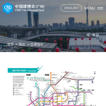
MENU
ENGLISH
首页
展会概况
展会介绍
展商
返回
展会平面
参展申请
观众
三大场域
首页
>
观众
>
交通指引
资质认证施工单位
六大渠道
观众登记
媒体
合作酒店
主题活动
观众服务
展馆餐饮
联系我们
展会资讯
下载中心
参展名录
合作媒体
交通指引
中国建博会
合作酒店
展馆餐饮
中国建博会（广州）
广交会
中国建博会（上海）